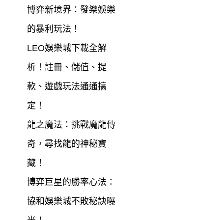
博弈新境界：發樂娛樂
的暴利玩法！
LEO娛樂城下載全解
析！註冊、儲值、提
款、遊戲玩法通通搞
定！
龍之魔法：挑戰魔龍傳
奇，尋找龍的神秘寶
藏！
博弈巨星的勝率心法：
協和娛樂城不敗秘訣曝