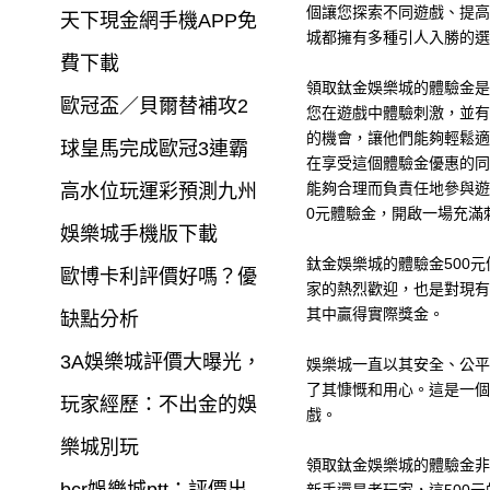
個讓您探索不同遊戲、提
天下現金網手機APP免
城都擁有多種引人入勝的選
費下載
領取鈦金娛樂城的體驗金是
歐冠盃／貝爾替補攻2
您在遊戲中體驗刺激，並
的機會，讓他們能夠輕鬆適
球皇馬完成歐冠3連霸
在享受這個體驗金優惠的
能夠合理而負責任地參與遊
高水位玩運彩預測九州
0元體驗金，開啟一場充滿
娛樂城手機版下載
鈦金娛樂城的體驗金500
歐博卡利評價好嗎？優
家的熱烈歡迎，也是對現有
其中贏得實際獎金。
缺點分析
3A娛樂城評價大曝光，
娛樂城一直以其安全、公
了其慷慨和用心。這是一
玩家經歷：不出金的娛
戲。
樂城別玩
領取鈦金娛樂城的體驗金