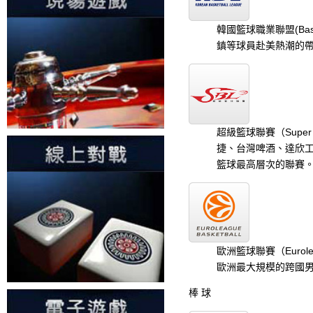
韓國籃球職業聯盟(Bas
鎮等球員赴美熱潮的
超級籃球聯賽（Super
捷、台灣啤酒、達欣
籃球最高層次的聯賽
歐洲籃球聯賽（Eurole
歐洲最大規模的跨國男
棒 球