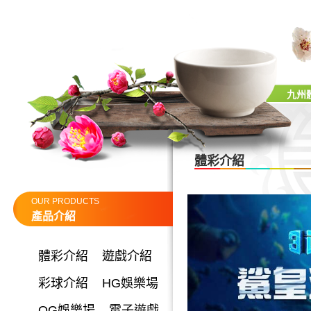
九州
現場
體彩介紹
OUR PRODUCTS
產品介紹
體彩介紹
遊戲介紹
彩球介紹
HG娛樂場
OG娛樂場
電子遊戲