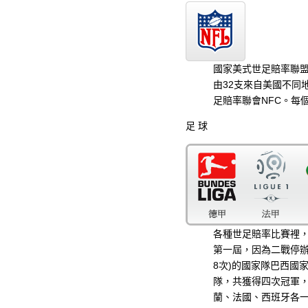
國家美式世足賠率聯盟（N
由32支來自美國不同
足賠率聯會NFC。每
足 球
各種世足賠率比賽裡，
第一屆，因為二戰停辦
8次)的國家隊巴西國
隊，共獲得四次冠軍
蘭、法國、西班牙各一