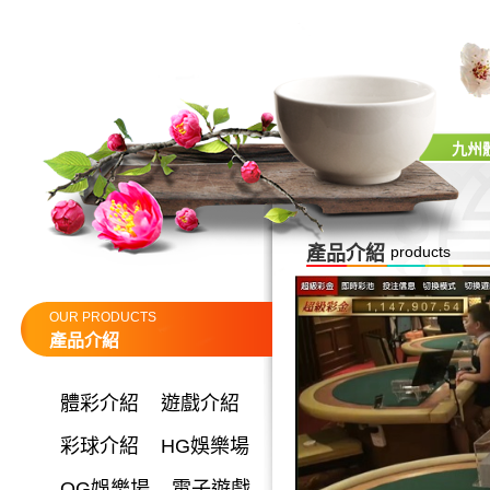
九州
現場
產品介紹
products
OUR PRODUCTS
產品介紹
體彩介紹
遊戲介紹
彩球介紹
HG娛樂場
OG娛樂場
電子遊戲