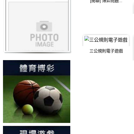
[閒聊] 博弈問題...
三公規則電子遊戲