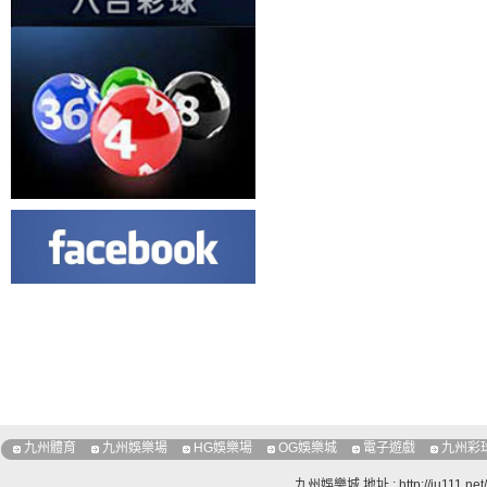
九州體育
九州娛樂場
HG娛樂場
OG娛樂城
電子遊戲
九州彩
九州娛樂城 地址 : http://ju111.net/