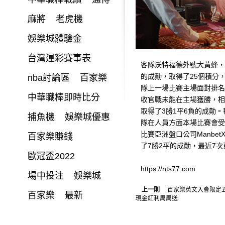
麻將
老虎機
娛樂城體驗金
台灣運彩賽事表
客隊沃特福德外號大黃蜂，
的成勣，取得了25個積分
nba討論區
百家樂
隊上一場比賽主場面對排名
中華職棒即時比分
收官戰未能在主場獲勝，相
取得了3勝1平6負的成勣
捕魚機
娛樂城優惠
隊在人員方面本場比賽會
比賽亞洲盤口公司Manbe
百家樂賺錢
了7勝2平的成勣，最近7
歐冠盃2022
https://nts77.com
場中投注
娛樂城
上一則
百家樂英文入會限定
百家樂
最新
現金紅利周周送