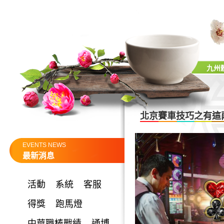
九州
現場
北京賽車技巧之有這
EVENTS NEWS
最新消息
活動
系統
客服
得獎
跑馬燈
中華職棒戰績
通博